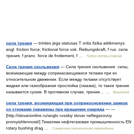
сила трения
— trinties jėga statusas T sritis fizika atitikmenys:
angl. friction force; frictional force vok. Reibungskraft, f rus. сила
трения, f pranc. force de frottement, f …
Fizikos terminų žodynas
Сила трения скольжения
— Сила трения скольжения силы,
возникающие между соприкасающимися телами при их
относительном движении. Если между телами отсутствует
жидкая или газообразная прослойка (смазка), то такое трение
называется сухим. В противном случае, трение… …
Википедия
сила трения, возникающая при соприкосновении замков
со стенками скважины при вращении снаряда
— —
[http://slovarionline.ru/anglo russkiy slovar neftegazovoy
promyishlennosti/] Тематики нефтегазовая промышленность EN
rotary bushing drag …
Справочник технического переводчика