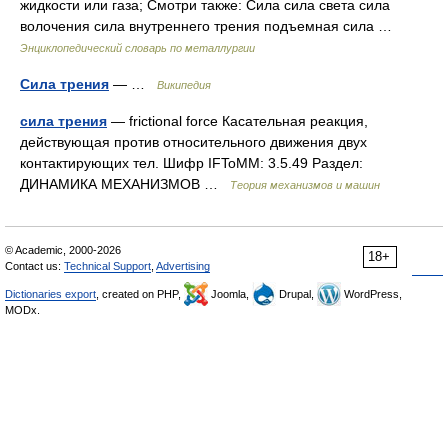
жидкости или газа; Смотри также: Сила сила света сила
волочения сила внутреннего трения подъемная сила …
Энциклопедический словарь по металлургии
Сила трения
— …
Википедия
сила трения
— frictional force Касательная реакция,
действующая против относительного движения двух
контактирующих тел. Шифр IFToMM: 3.5.49 Раздел:
ДИНАМИКА МЕХАНИЗМОВ …
Теория механизмов и машин
© Academic, 2000-2026
18+
Contact us:
Technical Support
,
Advertising
Dictionaries export
, created on PHP,
Joomla,
Drupal,
WordPress,
MODx.