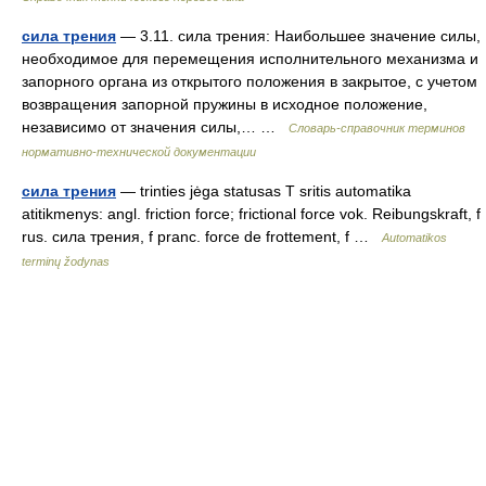
сила трения
— 3.11. сила трения: Наибольшее значение силы,
необходимое для перемещения исполнительного механизма и
запорного органа из открытого положения в закрытое, с учетом
возвращения запорной пружины в исходное положение,
независимо от значения силы,… …
Словарь-справочник терминов
нормативно-технической документации
сила трения
— trinties jėga statusas T sritis automatika
atitikmenys: angl. friction force; frictional force vok. Reibungskraft, f
rus. сила трения, f pranc. force de frottement, f …
Automatikos
terminų žodynas