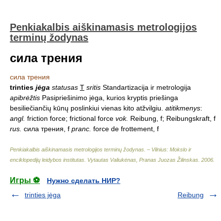
Penkiakalbis aiškinamasis metrologijos
terminų žodynas
сила трения
сила трения
trinties
jėga
statusas
T
sritis
Standartizacija ir metrologija
apibrėžtis
Pasipriešinimo jėga, kurios kryptis priešinga
besiliečiančių kūnų poslinkiui vienas kito atžvilgiu.
atitikmenys
:
angl.
friction force; frictional force
vok.
Reibung, f; Reibungskraft, f
rus.
сила трения, f
pranc.
force de frottement, f
Penkiakalbis aiškinamasis metrologijos terminų žodynas. – Vilnius: Mokslo ir
enciklopedijų leidybos institutas
.
Vytautas Valiukėnas, Pranas Juozas Žilinskas
.
2006
.
Игры ⚽
Нужно сделать НИР?
trinties jėga
Reibung